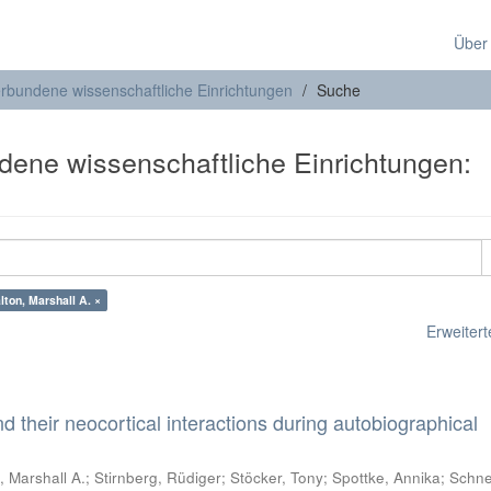
Über
verbundene wissenschaftliche Einrichtungen
Suche
ndene wissenschaftliche Einrichtungen:
lton, Marshall A. ×
Erweiterte
 their neocortical interactions during autobiographical
, Marshall A.
;
Stirnberg, Rüdiger
;
Stöcker, Tony
;
Spottke, Annika
;
Schne