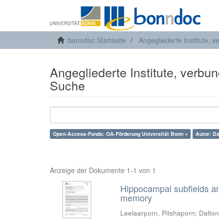
bonndoc Startseite
Angegliederte Institute, 
Angegliederte Institute, verbu
Suche
Open-Access-Fonds: OA-Förderung Universität Bonn ×
Autor: Da
Anzeige der Dokumente 1-1 von 1
Hippocampal subfields and
memory
Leelaarporn, Pitshaporn
;
Dalton