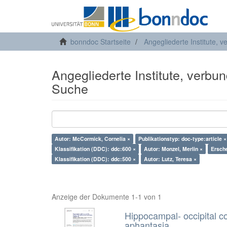
bonndoc Startseite
Angegliederte Institute, 
Angegliederte Institute, verbu
Suche
Autor: McCormick, Cornelia ×
Publikationstyp: doc-type:article ×
Klassifikation (DDC): ddc:600 ×
Autor: Monzel, Merlin ×
Ersch
Klassifikation (DDC): ddc:500 ×
Autor: Lutz, Teresa ×
Anzeige der Dokumente 1-1 von 1
Hippocampal- occipital co
aphantasia