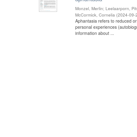
Monzel, Merlin
;
Leelaarporn, Pi
McCormick, Cornelia
(
2024-09-
Aphantasia refers to reduced or
personal experiences (autobiogr
information about ...