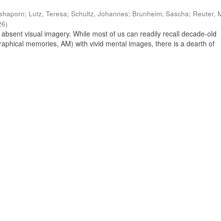
tshaporn
;
Lutz, Teresa
;
Schultz, Johannes
;
Brunheim, Sascha
;
Reuter, 
26
)
 absent visual imagery. While most of us can readily recall decade-old
aphical memories, AM) with vivid mental images, there is a dearth of