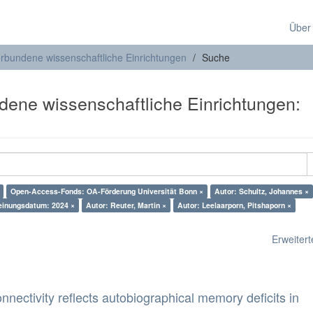
Über
verbundene wissenschaftliche Einrichtungen
Suche
ndene wissenschaftliche Einrichtungen:
Open-Access-Fonds: OA-Förderung Universität Bonn ×
Autor: Schultz, Johannes ×
einungsdatum: 2024 ×
Autor: Reuter, Martin ×
Autor: Leelaarporn, Pitshaporn ×
Erweiterte
nnectivity reflects autobiographical memory deficits in