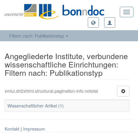
Toggl
navig
Filtern nach: Publikationstyp
Angegliederte Institute, verbundene
wissenschaftliche Einrichtungen:
Filtern nach: Publikationstyp
xmlui.dri2xhtml.structural.pagination-info.nototal
Wissenschaftlicher Artikel (1)
Kontakt
|
Impressum