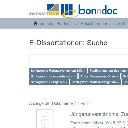
bonndoc Startseite
Fakultäten der Universitä
E-Dissertationen: Suche
Schlagwort: Markusevangelium 6,52 ×
Publikationstyp: doc-type:
Schlagwort: incomprehension ×
Autor: Franzmann, Oliver ×
Sch
Schlagwort: Evangelien ×
Schlagwort: Markusevangelium ×
Sc
Anzeige der Dokumente 1-1 von 1
Jüngerunverständnis: Zur
Franzmann, Oliver
(
2015-07-21