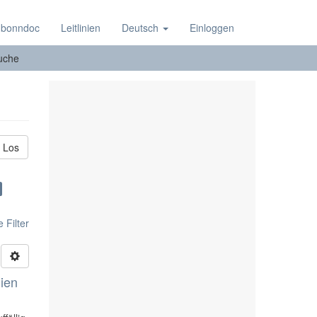
 bonndoc
Leitlinien
Deutsch
Einloggen
uche
Los
 Filter
lien