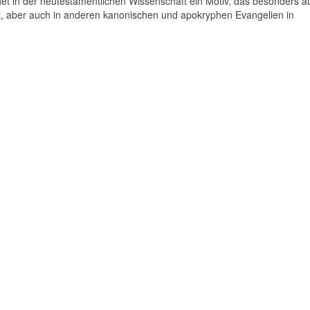
t in der neutestamentlichen Wissenschaft ein Motiv, das besonders auf
 aber auch in anderen kanonischen und apokryphen Evangelien in