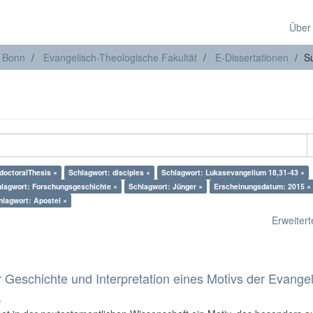
Über
t Bonn
Evangelisch-Theologische Fakultät
E-Dissertationen
S
doctoralThesis ×
Schlagwort: disciples ×
Schlagwort: Lukasevangelium 18,31-43 ×
lagwort: Forschungsgeschichte ×
Schlagwort: Jünger ×
Erscheinungsdatum: 2015 ×
hlagwort: Apostel ×
Erweiterte
 Geschichte und Interpretation eines Motivs der Evange
)