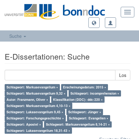
Toggl
navig
Suche
E-Dissertationen: Suche
Los
Schlagwort: Markusevangelium ×
Erscheinungsdatum: 2015 ×
Schlagwort: Markusevangelium 9,32 ×
Schlagwort: incomprehension ×
Autor: Franzmann, Oliver ×
Klassifikation (DDC): ddc:220 ×
Schlagwort: Markusevangelium 4,10-13 ×
Schlagwort: Lukasevangelium 9,45 ×
Schlagwort: Jünger ×
Schlagwort: Forschungsgeschichte ×
Schlagwort: Evangelien ×
Schlagwort: Apostel ×
Schlagwort: Markusevangelium 8,14-21 ×
Schlagwort: Lukasevangelium 18,31-43 ×