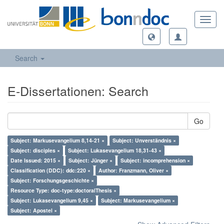
Toggl
navig
Search
E-Dissertationen: Search
Go
Subject: Markusevangelium 8,14-21 ×
Subject: Unverständnis ×
Subject: disciples ×
Subject: Lukasevangelium 18,31-43 ×
Date Issued: 2015 ×
Subject: Jünger ×
Subject: incomprehension ×
Classification (DDC): ddc:220 ×
Author: Franzmann, Oliver ×
Subject: Forschungsgeschichte ×
Resource Type: doc-type:doctoralThesis ×
Subject: Lukasevangelium 9,45 ×
Subject: Markusevangelium ×
Subject: Apostel ×