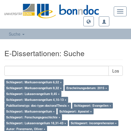
Toggl
navig
Suche
E-Dissertationen: Suche
Los
Schlagwort: Markusevangelium 6,52 ×
Schlagwort: Markusevangelium 9,32 ×
Erscheinungsdatum: 2015 ×
Schlagwort: Lukasevangelium 9,45 ×
Schlagwort: Markusevangelium 4,10-13 ×
Publikationstyp: doc-type:doctoralThesis ×
Schlagwort: Evangelien ×
Schlagwort: Markusevangelium ×
Schlagwort: Apostel ×
Schlagwort: Forschungsgeschichte ×
Schlagwort: Lukasevangelium 18,31-43 ×
Schlagwort: incomprehension ×
Autor: Franzmann, Oliver ×