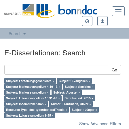
Toggl
navig
Search
E-Dissertationen: Search
Go
Subject: Forschungsgeschichte ×
Subject: Evangelien ×
Subject: Markusevangelium 4,10-13 ×
Subject: disciples ×
Subject: Markusevangelium ×
Subject: Apostel ×
Subject: Lukasevangelium 18,31-43 ×
Date Issued: 2015 ×
Subject: incomprehension ×
Author: Franzmann, Oliver ×
Resource Type: doc-type:doctoralThesis ×
Subject: Jünger ×
Subject: Lukasevangelium 9,45 ×
Show Advanced Filters