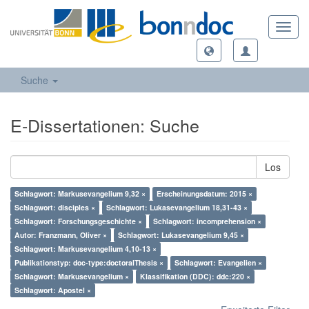
Toggl
navig
Suche
E-Dissertationen: Suche
Los
Schlagwort: Markusevangelium 9,32 ×
Erscheinungsdatum: 2015 ×
Schlagwort: disciples ×
Schlagwort: Lukasevangelium 18,31-43 ×
Schlagwort: Forschungsgeschichte ×
Schlagwort: incomprehension ×
Autor: Franzmann, Oliver ×
Schlagwort: Lukasevangelium 9,45 ×
Schlagwort: Markusevangelium 4,10-13 ×
Publikationstyp: doc-type:doctoralThesis ×
Schlagwort: Evangelien ×
Schlagwort: Markusevangelium ×
Klassifikation (DDC): ddc:220 ×
Schlagwort: Apostel ×