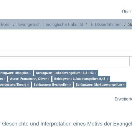
Über
t Bonn
Evangelisch-Theologische Fakultät
E-Dissertationen
S
hlagwort: disciples ×
Schlagwort: Lukasevangelium 18,31-43 ×
on ×
Autor: Franzmann, Oliver ×
Schlagwort: Lukasevangelium 9,45 ×
ype:doctoralThesis ×
Schlagwort: Evangelien ×
Schlagwort: Markusevangelium ×
Erweiterte
 Geschichte und Interpretation eines Motivs der Evange