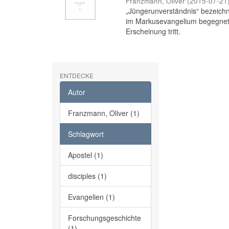
Franzmann, Oliver
(
2015-07-21
„Jüngerunverständnis“ bezeichne
im Markusevangelium begegnet,
Erscheinung tritt.
ENTDECKE
Autor
Franzmann, Oliver (1)
Schlagwort
Apostel (1)
disciples (1)
Evangelien (1)
Forschungsgeschichte
(1)