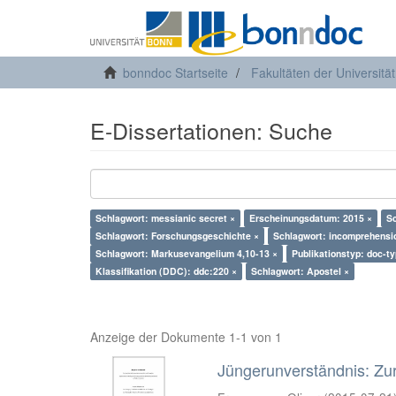
bonndoc Startseite
Fakultäten der Universitä
E-Dissertationen: Suche
Schlagwort: messianic secret ×
Erscheinungsdatum: 2015 ×
Sc
Schlagwort: Forschungsgeschichte ×
Schlagwort: incomprehensi
Schlagwort: Markusevangelium 4,10-13 ×
Publikationstyp: doc-t
Klassifikation (DDC): ddc:220 ×
Schlagwort: Apostel ×
Anzeige der Dokumente 1-1 von 1
Jüngerunverständnis: Zur