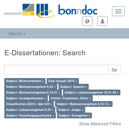
Toggl
navig
Search
E-Dissertationen: Search
Go
Subject: Nichtverstehen ×
Date Issued: 2015 ×
Subject: Markusevangelium 9,32 ×
Subject: Apostel ×
Subject: Markusevangelium 8,14-21 ×
Subject: Lukasevangelium 18,31-43 ×
Subject: incomprehension ×
Author: Franzmann, Oliver ×
Classification (DDC): ddc:220 ×
Subject: Markusevangelium 4,10-13 ×
Subject: Lukasevangelium 9,45 ×
Subject: Jünger ×
Subject: Forschungsgeschichte ×
Subject: Evangelien ×
Show Advanced Filters