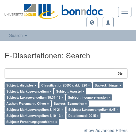
Toggl
navig
Search
E-Dissertationen: Search
Go
Subject: disciples ×
Classification (DDC): ddc:220 ×
Subject: Jünger ×
Subject: Markusevangelium ×
Subject: Apostel ×
Subject: Lukasevangelium 18,31-43 ×
Subject: incomprehension ×
Author: Franzmann, Oliver ×
Subject: Evangelien ×
Subject: Markusevangelium 8,14-21 ×
Subject: Lukasevangelium 9,45 ×
Subject: Markusevangelium 4,10-13 ×
Date Issued: 2015 ×
Subject: Forschungsgeschichte ×
Show Advanced Filters