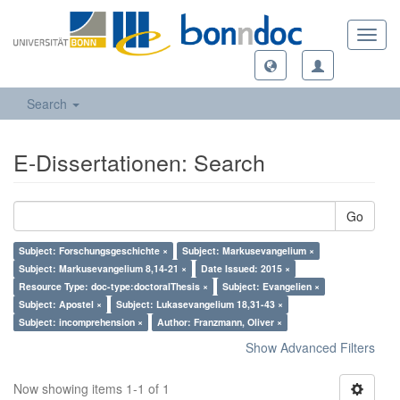
Toggl
navig
Search
E-Dissertationen: Search
Go
Subject: Forschungsgeschichte ×
Subject: Markusevangelium ×
Subject: Markusevangelium 8,14-21 ×
Date Issued: 2015 ×
Resource Type: doc-type:doctoralThesis ×
Subject: Evangelien ×
Subject: Apostel ×
Subject: Lukasevangelium 18,31-43 ×
Subject: incomprehension ×
Author: Franzmann, Oliver ×
Show Advanced Filters
Now showing items 1-1 of 1