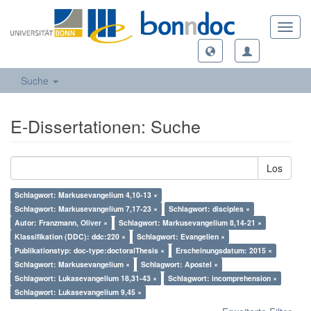
Toggl
navig
Suche
E-Dissertationen: Suche
Los
Schlagwort: Markusevangelium 4,10-13 ×
Schlagwort: Markusevangelium 7,17-23 ×
Schlagwort: disciples ×
Autor: Franzmann, Oliver ×
Schlagwort: Markusevangelium 8,14-21 ×
Klassifikation (DDC): ddc:220 ×
Schlagwort: Evangelien ×
Publikationstyp: doc-type:doctoralThesis ×
Erscheinungsdatum: 2015 ×
Schlagwort: Markusevangelium ×
Schlagwort: Apostel ×
Schlagwort: Lukasevangelium 18,31-43 ×
Schlagwort: incomprehension ×
Schlagwort: Lukasevangelium 9,45 ×