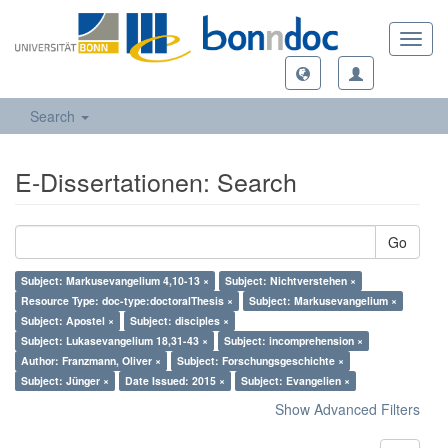
Toggl
navig
Search
E-Dissertationen: Search
Go
Subject: Markusevangelium 4,10-13 ×
Subject: Nichtverstehen ×
Resource Type: doc-type:doctoralThesis ×
Subject: Markusevangelium ×
Subject: Apostel ×
Subject: disciples ×
Subject: Lukasevangelium 18,31-43 ×
Subject: incomprehension ×
Author: Franzmann, Oliver ×
Subject: Forschungsgeschichte ×
Subject: Jünger ×
Date Issued: 2015 ×
Subject: Evangelien ×
Show Advanced Filters