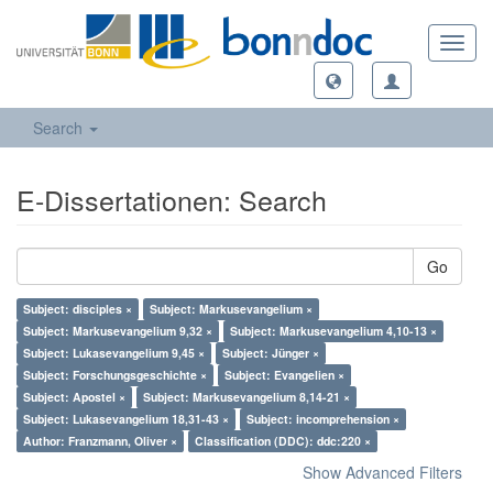
Toggl
navig
Search
E-Dissertationen: Search
Go
Subject: disciples ×
Subject: Markusevangelium ×
Subject: Markusevangelium 9,32 ×
Subject: Markusevangelium 4,10-13 ×
Subject: Lukasevangelium 9,45 ×
Subject: Jünger ×
Subject: Forschungsgeschichte ×
Subject: Evangelien ×
Subject: Apostel ×
Subject: Markusevangelium 8,14-21 ×
Subject: Lukasevangelium 18,31-43 ×
Subject: incomprehension ×
Author: Franzmann, Oliver ×
Classification (DDC): ddc:220 ×
Show Advanced Filters