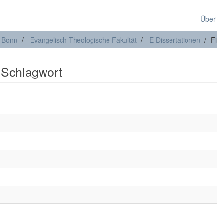
Über
t Bonn
Evangelisch-Theologische Fakultät
E-Dissertationen
Fi
: Schlagwort