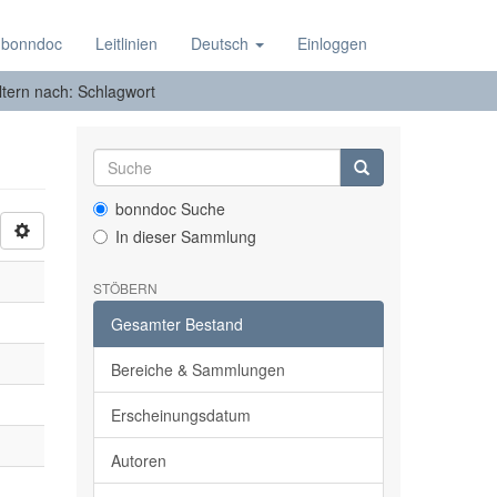
 bonndoc
Leitlinien
Deutsch
Einloggen
ltern nach: Schlagwort
bonndoc Suche
In dieser Sammlung
STÖBERN
Gesamter Bestand
Bereiche & Sammlungen
Erscheinungsdatum
Autoren