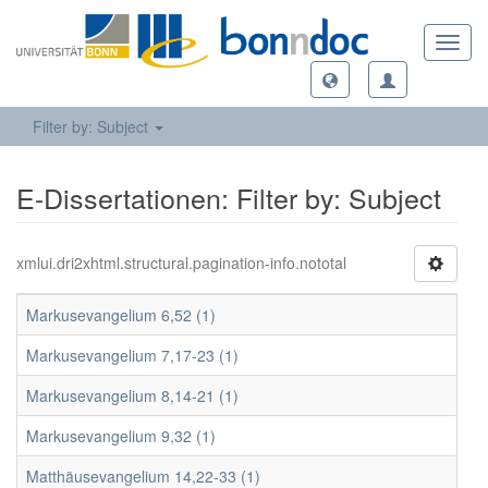
Toggl
navig
Filter by: Subject
E-Dissertationen: Filter by: Subject
xmlui.dri2xhtml.structural.pagination-info.nototal
Markusevangelium 6,52 (1)
Markusevangelium 7,17-23 (1)
Markusevangelium 8,14-21 (1)
Markusevangelium 9,32 (1)
Matthäusevangelium 14,22-33 (1)