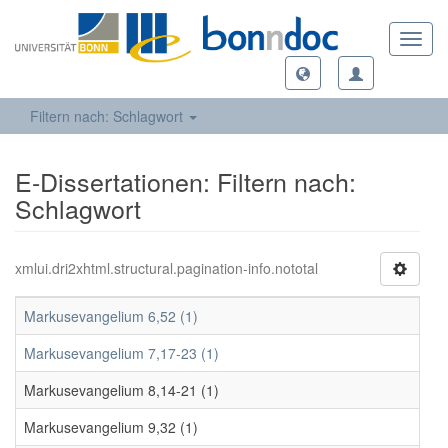
Toggl
navig
Filtern nach: Schlagwort
E-Dissertationen: Filtern nach:
Schlagwort
xmlui.dri2xhtml.structural.pagination-info.nototal
Markusevangelium 6,52 (1)
Markusevangelium 7,17-23 (1)
Markusevangelium 8,14-21 (1)
Markusevangelium 9,32 (1)