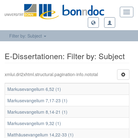
Toggl
navig
Filter by: Subject
E-Dissertationen: Filter by: Subject
xmlui.dri2xhtml.structural.pagination-info.nototal
Markusevangelium 6,52 (1)
Markusevangelium 7,17-23 (1)
Markusevangelium 8,14-21 (1)
Markusevangelium 9,32 (1)
Matthäusevangelium 14,22-33 (1)