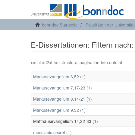
bonndoc Startseite
Fakultäten der Universitä
E-Dissertationen: Filtern nach
xmlui.dri2xhtml.structural.pagination-info.nototal
Markusevangelium 6,52 (1)
Markusevangelium 7,17-23 (1)
Markusevangelium 8,14-21 (1)
Markusevangelium 9,32 (1)
Matthäusevangelium 14,22-33 (1)
messianic secret (1)