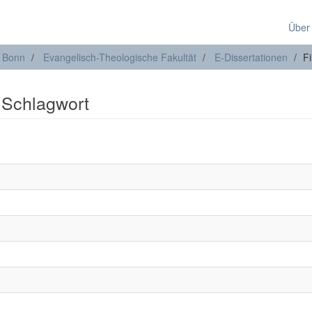
Über
t Bonn
Evangelisch-Theologische Fakultät
E-Dissertationen
Fi
: Schlagwort