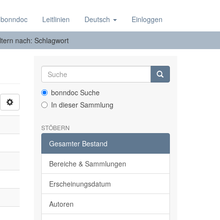
 bonndoc
Leitlinien
Deutsch
Einloggen
ltern nach: Schlagwort
bonndoc Suche
In dieser Sammlung
STÖBERN
Gesamter Bestand
Bereiche & Sammlungen
Erscheinungsdatum
Autoren