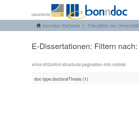
bonndoc Startseite
Fakultäten der Universitä
E-Dissertationen: Filtern nach:
xmlui.dri2xhtml.structural.pagination-info.nototal
doc-type:doctoralThesis (1)