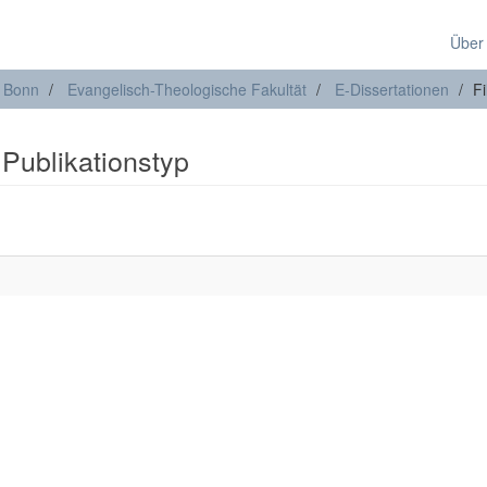
Über
t Bonn
Evangelisch-Theologische Fakultät
E-Dissertationen
Fi
 Publikationstyp