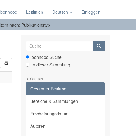
 bonndoc
Leitlinien
Deutsch
Einloggen
ltern nach: Publikationstyp
bonndoc Suche
In dieser Sammlung
STÖBERN
Gesamter Bestand
Bereiche & Sammlungen
Erscheinungsdatum
Autoren