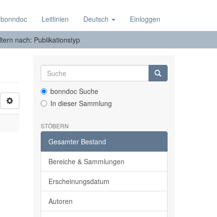
 bonndoc
Leitlinien
Deutsch
Einloggen
ltern nach: Publikationstyp
bonndoc Suche
In dieser Sammlung
STÖBERN
Gesamter Bestand
Bereiche & Sammlungen
Erscheinungsdatum
Autoren