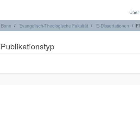
Über
t Bonn
Evangelisch-Theologische Fakultät
E-Dissertationen
Fi
 Publikationstyp