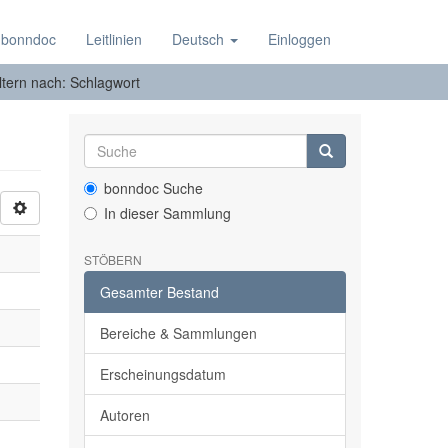
 bonndoc
Leitlinien
Deutsch
Einloggen
ltern nach: Schlagwort
bonndoc Suche
In dieser Sammlung
STÖBERN
Gesamter Bestand
Bereiche & Sammlungen
Erscheinungsdatum
Autoren