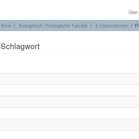
Über
t Bonn
Evangelisch-Theologische Fakultät
E-Dissertationen
Fi
: Schlagwort