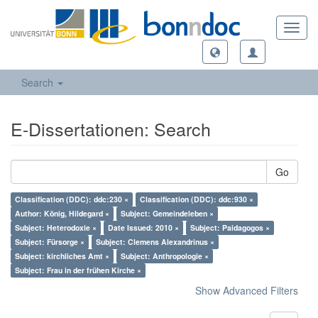
Toggl
navig
Search
E-Dissertationen: Search
Go
Classification (DDC): ddc:230 ×
Classification (DDC): ddc:930 ×
Author: König, Hildegard ×
Subject: Gemeindeleben ×
Subject: Heterodoxie ×
Date Issued: 2010 ×
Subject: Paidagogos ×
Subject: Fürsorge ×
Subject: Clemens Alexandrinus ×
Subject: kirchliches Amt ×
Subject: Anthropologie ×
Subject: Frau in der frühen Kirche ×
Show Advanced Filters