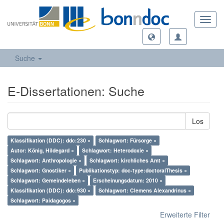
Toggl
navig
Suche
E-Dissertationen: Suche
Los
Klassifikation (DDC): ddc:230 ×
Schlagwort: Fürsorge ×
Autor: König, Hildegard ×
Schlagwort: Heterodoxie ×
Schlagwort: Anthropologie ×
Schlagwort: kirchliches Amt ×
Schlagwort: Gnostiker ×
Publikationstyp: doc-type:doctoralThesis ×
Schlagwort: Gemeindeleben ×
Erscheinungsdatum: 2010 ×
Klassifikation (DDC): ddc:930 ×
Schlagwort: Clemens Alexandrinus ×
Schlagwort: Paidagogos ×
Erweiterte Filter