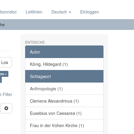
 bonndoc
Leitlinien
Deutsch
Einloggen
he
ENTDECKE
Autor
Los
König, Hildegard (1)
rea ×
Schlagwort
Anthropologie (1)
 Filter
Clemens Alexandrinus (1)
Eusebius von Caesarea (1)
Frau in der frühen Kirche (1)