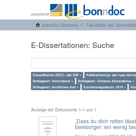
bonndoc Startseite
Fakultäten der Universitä
E-Dissertationen: Suche
Klassifikation (DDC): ddc:930 ×
Publikationstyp: doc-type:docto
Schlagwort: Heterodoxie ×
Schlagwort: Clemens Alexandrinus ×
Schlagwort: kirchliches Amt ×
Erscheinungsdatum: 2010 ×
Kla
Anzeige der Dokumente 1-1 von 1
„Dass du dich retten läss
Seelsorger: ein wenig b