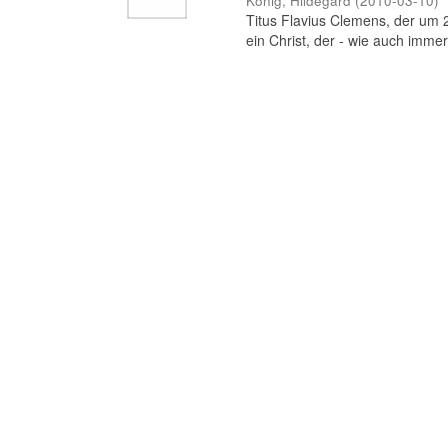
König, Hildegard
(
2010-03-10
)
Titus Flavius Clemens, der um 20
ein Christ, der - wie auch immer b