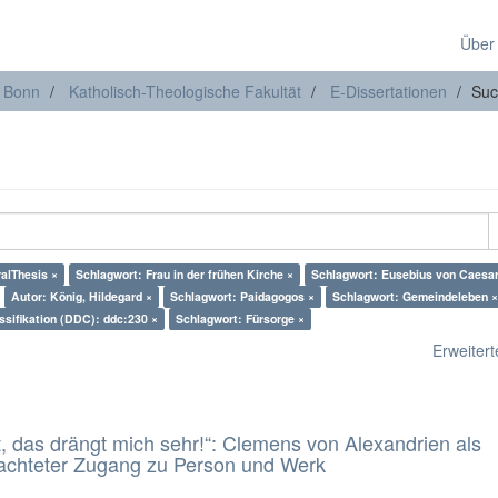
Über
t Bonn
Katholisch-Theologische Fakultät
E-Dissertationen
Suc
ralThesis ×
Schlagwort: Frau in der frühen Kirche ×
Schlagwort: Eusebius von Caesa
Autor: König, Hildegard ×
Schlagwort: Paidagogos ×
Schlagwort: Gemeindeleben ×
ssifikation (DDC): ddc:230 ×
Schlagwort: Fürsorge ×
Erweiterte
t, das drängt mich sehr!“: Clemens von Alexandrien als
eachteter Zugang zu Person und Werk