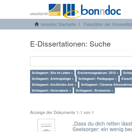
bonndoc Startseite
Fakultäten der Universitä
E-Dissertationen: Suche
Schlagwort: Sitz im Leben ×
Erscheinungsdatum: 2010 ×
Schla
Schlagwort: Anthropologie ×
Schlagwort: Paidagogos ×
Klassi
Schlagwort: kirchliches Amt ×
Schlagwort: Clemens Alexandrinu
Schlagwort: Heterodoxie ×
Schlagwort: Stromateis ×
Anzeige der Dokumente 1-1 von 1
„Dass du dich retten läss
Seelsorger: ein wenig b