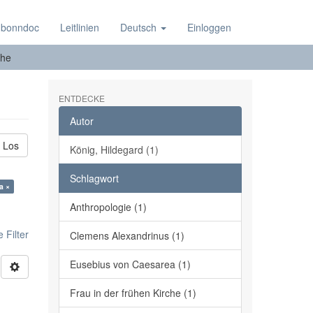
 bonndoc
Leitlinien
Deutsch
Einloggen
he
ENTDECKE
Autor
Los
König, Hildegard (1)
Schlagwort
a ×
Anthropologie (1)
 Filter
Clemens Alexandrinus (1)
Eusebius von Caesarea (1)
Frau in der frühen Kirche (1)