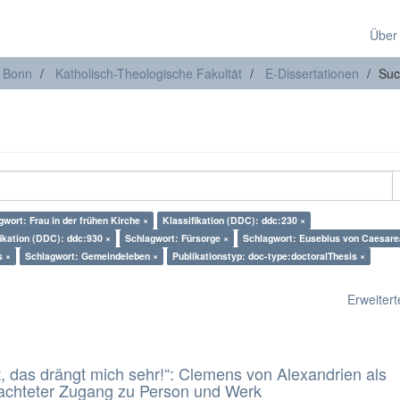
Über
t Bonn
Katholisch-Theologische Fakultät
E-Dissertationen
Suc
gwort: Frau in der frühen Kirche ×
Klassifikation (DDC): ddc:230 ×
fikation (DDC): ddc:930 ×
Schlagwort: Fürsorge ×
Schlagwort: Eusebius von Caesare
s ×
Schlagwort: Gemeindeleben ×
Publikationstyp: doc-type:doctoralThesis ×
Erweiterte
t, das drängt mich sehr!“: Clemens von Alexandrien als
eachteter Zugang zu Person und Werk