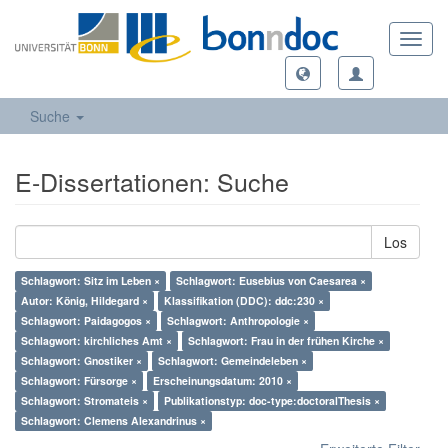
Toggl
navig
Suche
E-Dissertationen: Suche
Los
Schlagwort: Sitz im Leben ×
Schlagwort: Eusebius von Caesarea ×
Autor: König, Hildegard ×
Klassifikation (DDC): ddc:230 ×
Schlagwort: Paidagogos ×
Schlagwort: Anthropologie ×
Schlagwort: kirchliches Amt ×
Schlagwort: Frau in der frühen Kirche ×
Schlagwort: Gnostiker ×
Schlagwort: Gemeindeleben ×
Schlagwort: Fürsorge ×
Erscheinungsdatum: 2010 ×
Schlagwort: Stromateis ×
Publikationstyp: doc-type:doctoralThesis ×
Schlagwort: Clemens Alexandrinus ×