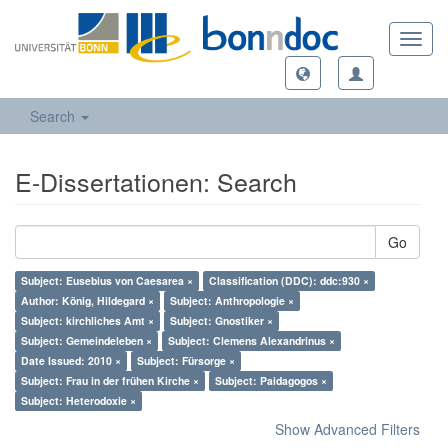
Toggl
navig
Search
E-Dissertationen: Search
Go
Subject: Eusebius von Caesarea ×
Classification (DDC): ddc:930 ×
Author: König, Hildegard ×
Subject: Anthropologie ×
Subject: kirchliches Amt ×
Subject: Gnostiker ×
Subject: Gemeindeleben ×
Subject: Clemens Alexandrinus ×
Date Issued: 2010 ×
Subject: Fürsorge ×
Subject: Frau in der frühen Kirche ×
Subject: Paidagogos ×
Subject: Heterodoxie ×
Show Advanced Filters