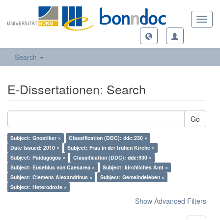
Toggl
navig
Search
E-Dissertationen: Search
Go
Subject: Gnostiker ×
Classification (DDC): ddc:230 ×
Date Issued: 2010 ×
Subject: Frau in der frühen Kirche ×
Subject: Paidagogos ×
Classification (DDC): ddc:930 ×
Subject: Eusebius von Caesarea ×
Subject: kirchliches Amt ×
Subject: Clemens Alexandrinus ×
Subject: Gemeindeleben ×
Subject: Heterodoxie ×
Show Advanced Filters