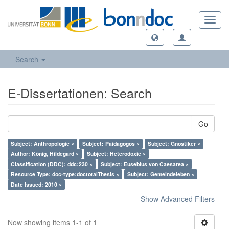
Toggl
navig
Search
E-Dissertationen: Search
Go
Subject: Anthropologie ×
Subject: Paidagogos ×
Subject: Gnostiker ×
Author: König, Hildegard ×
Subject: Heterodoxie ×
Classification (DDC): ddc:230 ×
Subject: Eusebius von Caesarea ×
Resource Type: doc-type:doctoralThesis ×
Subject: Gemeindeleben ×
Date Issued: 2010 ×
Show Advanced Filters
Now showing items 1-1 of 1