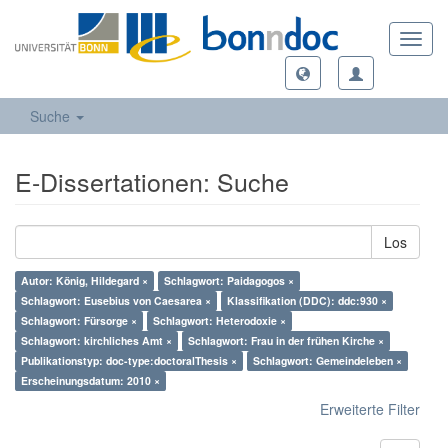
Toggl
navig
Suche
E-Dissertationen: Suche
Los
Autor: König, Hildegard ×
Schlagwort: Paidagogos ×
Schlagwort: Eusebius von Caesarea ×
Klassifikation (DDC): ddc:930 ×
Schlagwort: Fürsorge ×
Schlagwort: Heterodoxie ×
Schlagwort: kirchliches Amt ×
Schlagwort: Frau in der frühen Kirche ×
Publikationstyp: doc-type:doctoralThesis ×
Schlagwort: Gemeindeleben ×
Erscheinungsdatum: 2010 ×
Erweiterte Filter