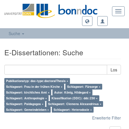
Toggl
navig
Suche
E-Dissertationen: Suche
Los
Publikationstyp: doc-type:doctoralThesis ×
Schlagwort: Frau in der frühen Kirche ×
Schlagwort: Fürsorge ×
Schlagwort: kirchliches Amt ×
Autor: König, Hildegard ×
Schlagwort: Anthropologie ×
Klassifikation (DDC): ddc:230 ×
Schlagwort: Paidagogos ×
Schlagwort: Clemens Alexandrinus ×
Schlagwort: Gemeindeleben ×
Schlagwort: Heterodoxie ×
Erweiterte Filter