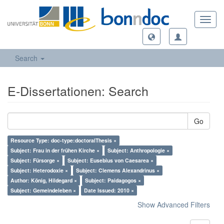
Toggl
navig
Search
E-Dissertationen: Search
Go
Resource Type: doc-type:doctoralThesis ×
Subject: Frau in der frühen Kirche ×
Subject: Anthropologie ×
Subject: Fürsorge ×
Subject: Eusebius von Caesarea ×
Subject: Heterodoxie ×
Subject: Clemens Alexandrinus ×
Author: König, Hildegard ×
Subject: Paidagogos ×
Subject: Gemeindeleben ×
Date Issued: 2010 ×
Show Advanced Filters