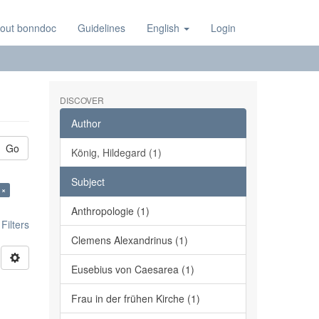
out bonndoc
Guidelines
English
Login
DISCOVER
Author
Go
König, Hildegard (1)
Subject
 ×
Anthropologie (1)
ilters
Clemens Alexandrinus (1)
Eusebius von Caesarea (1)
Frau in der frühen Kirche (1)