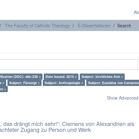
Ab
The Faculty of Catholic Theology
E-Dissertationen
Search
ification (DDC): ddc:230 ×
Date Issued: 2010 ×
Subject: kirchliches Amt ×
e ×
Subject: Fürsorge ×
Subject: Anthropologie ×
Subject: Eusebius von Caesarea
en ×
Show Advanced F
t, das drängt mich sehr!“: Clemens von Alexandrien als
eachteter Zugang zu Person und Werk