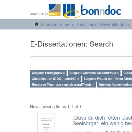
bonndoc Home
Faculties of University Bonn
E-Dissertationen: Search
Subject: Paidagogos ×
Subject: Clemens Alexandrinus ×
Class
Classification (DDC): ddc:930 ×
Subject: Frau in der frühen Kirch
Resource Type: doc-type:doctoralThesis ×
Subject: Gemeindeleb
Now showing items 1-1 of 1
„Dass du dich retten läss
Seelsorger: ein wenig b