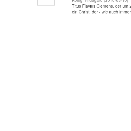
König, Hildegard
(
2010-03-10
)
Titus Flavius Clemens, der um 20
ein Christ, der - wie auch immer b