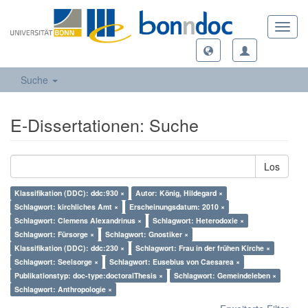
Toggl
navig
Suche
E-Dissertationen: Suche
Los
Klassifikation (DDC): ddc:930 ×
Autor: König, Hildegard ×
Schlagwort: kirchliches Amt ×
Erscheinungsdatum: 2010 ×
Schlagwort: Clemens Alexandrinus ×
Schlagwort: Heterodoxie ×
Schlagwort: Fürsorge ×
Schlagwort: Gnostiker ×
Klassifikation (DDC): ddc:230 ×
Schlagwort: Frau in der frühen Kirche ×
Schlagwort: Seelsorge ×
Schlagwort: Eusebius von Caesarea ×
Publikationstyp: doc-type:doctoralThesis ×
Schlagwort: Gemeindeleben ×
Schlagwort: Anthropologie ×