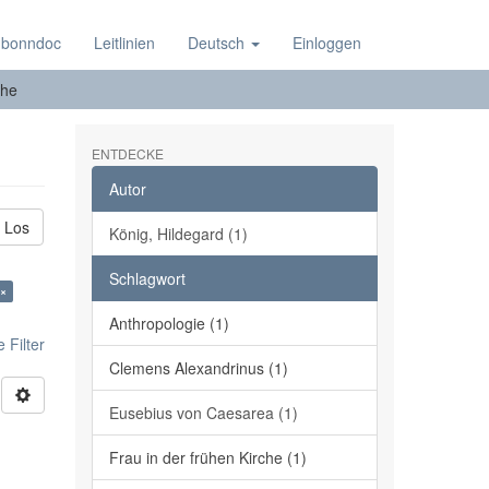
 bonndoc
Leitlinien
Deutsch
Einloggen
he
ENTDECKE
Autor
Los
König, Hildegard (1)
Schlagwort
 ×
Anthropologie (1)
 Filter
Clemens Alexandrinus (1)
Eusebius von Caesarea (1)
Frau in der frühen Kirche (1)