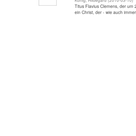
König, Hildegard
(
2010-03-10
)
Titus Flavius Clemens, der um 20
ein Christ, der - wie auch immer b