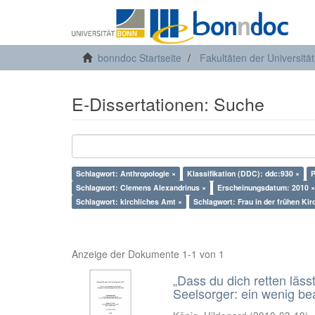
bonndoc Startseite
Fakultäten der Universitä
E-Dissertationen: Suche
Schlagwort: Anthropologie ×
Klassifikation (DDC): ddc:930 ×
P
Schlagwort: Clemens Alexandrinus ×
Erscheinungsdatum: 2010 ×
Schlagwort: kirchliches Amt ×
Schlagwort: Frau in der frühen Kir
Anzeige der Dokumente 1-1 von 1
„Dass du dich retten läss
Seelsorger: ein wenig b