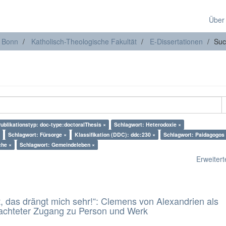
Über
t Bonn
Katholisch-Theologische Fakultät
E-Dissertationen
Suc
ublikationstyp: doc-type:doctoralThesis ×
Schlagwort: Heterodoxie ×
Schlagwort: Fürsorge ×
Klassifikation (DDC): ddc:230 ×
Schlagwort: Paidagogos
che ×
Schlagwort: Gemeindeleben ×
Erweiterte
t, das drängt mich sehr!“: Clemens von Alexandrien als
eachteter Zugang zu Person und Werk