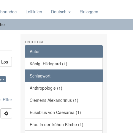
 bonndoc
Leitlinien
Deutsch
Einloggen
he
ENTDECKE
Autor
Los
König, Hildegard (1)
Schlagwort
e ×
Anthropologie (1)
 Filter
Clemens Alexandrinus (1)
Eusebius von Caesarea (1)
Frau in der frühen Kirche (1)