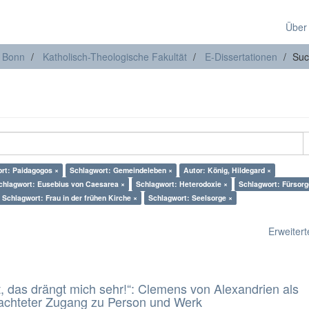
Über
t Bonn
Katholisch-Theologische Fakultät
E-Dissertationen
Suc
rt: Paidagogos ×
Schlagwort: Gemeindeleben ×
Autor: König, Hildegard ×
chlagwort: Eusebius von Caesarea ×
Schlagwort: Heterodoxie ×
Schlagwort: Fürsorg
Schlagwort: Frau in der frühen Kirche ×
Schlagwort: Seelsorge ×
Erweiterte
t, das drängt mich sehr!“: Clemens von Alexandrien als
eachteter Zugang zu Person und Werk