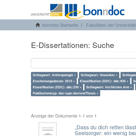
bonndoc Startseite
Fakultäten der Universitä
E-Dissertationen: Suche
Schlagwort: Anthropologie ×
Schlagwort: Gnostiker ×
Schlagwo
Erscheinungsdatum: 2010 ×
Klassifikation (DDC): ddc:930 ×
S
Klassifikation (DDC): ddc:230 ×
Schlagwort: kirchliches Amt ×
Publikationstyp: doc-type:doctoralThesis ×
Anzeige der Dokumente 1-1 von 1
„Dass du dich retten läss
Seelsorger: ein wenig b