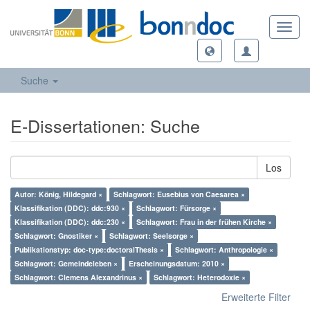
Toggl
navig
Suche
E-Dissertationen: Suche
Los
Autor: König, Hildegard ×
Schlagwort: Eusebius von Caesarea ×
Klassifikation (DDC): ddc:930 ×
Schlagwort: Fürsorge ×
Klassifikation (DDC): ddc:230 ×
Schlagwort: Frau in der frühen Kirche ×
Schlagwort: Gnostiker ×
Schlagwort: Seelsorge ×
Publikationstyp: doc-type:doctoralThesis ×
Schlagwort: Anthropologie ×
Schlagwort: Gemeindeleben ×
Erscheinungsdatum: 2010 ×
Schlagwort: Clemens Alexandrinus ×
Schlagwort: Heterodoxie ×
Erweiterte Filter