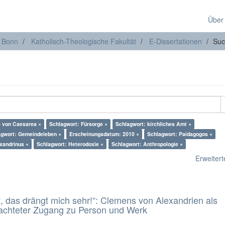
Über
t Bonn
Katholisch-Theologische Fakultät
E-Dissertationen
Suc
s von Caesarea ×
Schlagwort: Fürsorge ×
Schlagwort: kirchliches Amt ×
agwort: Gemeindeleben ×
Erscheinungsdatum: 2010 ×
Schlagwort: Paidagogos ×
xandrinus ×
Schlagwort: Heterodoxie ×
Schlagwort: Anthropologie ×
Erweiterte
t, das drängt mich sehr!“: Clemens von Alexandrien als
eachteter Zugang zu Person und Werk