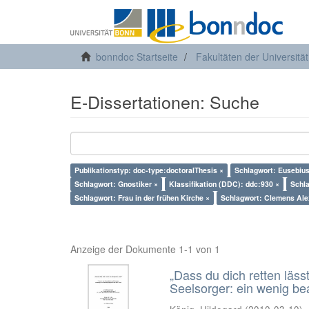
bonndoc Startseite
Fakultäten der Universitä
E-Dissertationen: Suche
Publikationstyp: doc-type:doctoralThesis ×
Schlagwort: Eusebiu
Schlagwort: Gnostiker ×
Klassifikation (DDC): ddc:930 ×
Schl
Schlagwort: Frau in der frühen Kirche ×
Schlagwort: Clemens Ale
Anzeige der Dokumente 1-1 von 1
„Dass du dich retten läss
Seelsorger: ein wenig b