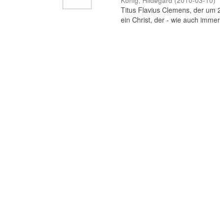
König, Hildegard
(
2010-03-10
)
Titus Flavius Clemens, der um 20
ein Christ, der - wie auch immer b