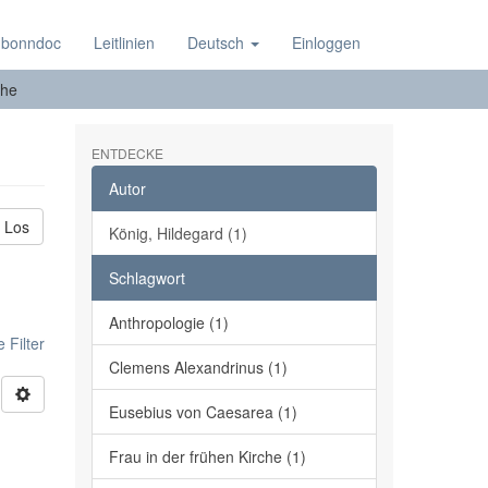
 bonndoc
Leitlinien
Deutsch
Einloggen
he
ENTDECKE
Autor
Los
König, Hildegard (1)
Schlagwort
Anthropologie (1)
 Filter
Clemens Alexandrinus (1)
Eusebius von Caesarea (1)
Frau in der frühen Kirche (1)