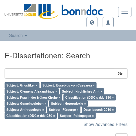
Toggl
navig
Search
E-Dissertationen: Search
Go
Subject: Gnostiker ×
Subject: Eusebius von Caesarea ×
Subject: Clemens Alexandrinus ×
Subject: kirchliches Amt ×
Subject: Frau in der frühen Kirche ×
Classification (DDC): ddc:930 ×
Subject: Gemeindeleben ×
Subject: Heterodoxie ×
Subject: Anthropologie ×
Subject: Fürsorge ×
Date Issued: 2010 ×
Classification (DDC): ddc:230 ×
Subject: Paidagogos ×
Show Advanced Filters