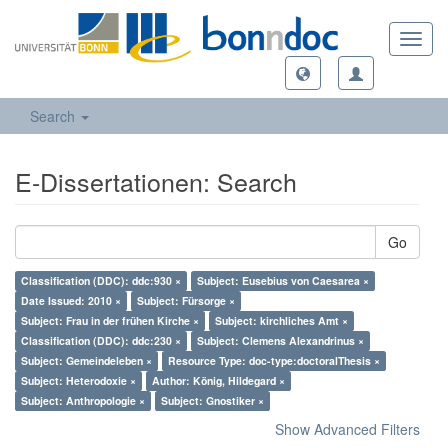
Toggl
navig
Search
E-Dissertationen: Search
Go
Classification (DDC): ddc:930 ×
Subject: Eusebius von Caesarea ×
Date Issued: 2010 ×
Subject: Fürsorge ×
Subject: Frau in der frühen Kirche ×
Subject: kirchliches Amt ×
Classification (DDC): ddc:230 ×
Subject: Clemens Alexandrinus ×
Subject: Gemeindeleben ×
Resource Type: doc-type:doctoralThesis ×
Subject: Heterodoxie ×
Author: König, Hildegard ×
Subject: Anthropologie ×
Subject: Gnostiker ×
Show Advanced Filters