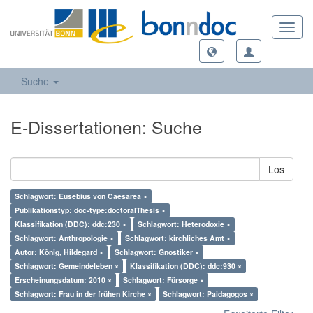
Toggl
navig
Suche
E-Dissertationen: Suche
Los
Schlagwort: Eusebius von Caesarea ×
Publikationstyp: doc-type:doctoralThesis ×
Klassifikation (DDC): ddc:230 ×
Schlagwort: Heterodoxie ×
Schlagwort: Anthropologie ×
Schlagwort: kirchliches Amt ×
Autor: König, Hildegard ×
Schlagwort: Gnostiker ×
Schlagwort: Gemeindeleben ×
Klassifikation (DDC): ddc:930 ×
Erscheinungsdatum: 2010 ×
Schlagwort: Fürsorge ×
Schlagwort: Frau in der frühen Kirche ×
Schlagwort: Paidagogos ×