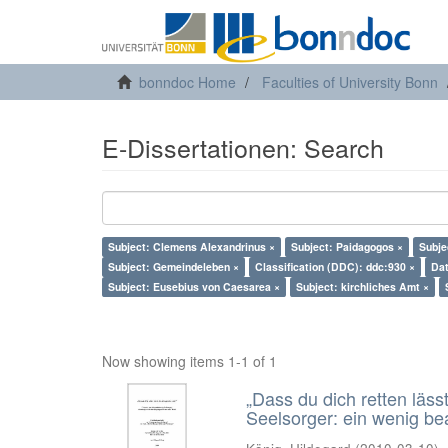
bonndoc Home
Faculties of University Bonn
E-Dissertationen: Search
Subject: Clemens Alexandrinus ×
Subject: Paidagogos ×
Subje
Subject: Gemeindeleben ×
Classification (DDC): ddc:930 ×
Dat
Subject: Eusebius von Caesarea ×
Subject: kirchliches Amt ×
Now showing items 1-1 of 1
„Dass du dich retten läss
Seelsorger: ein wenig b