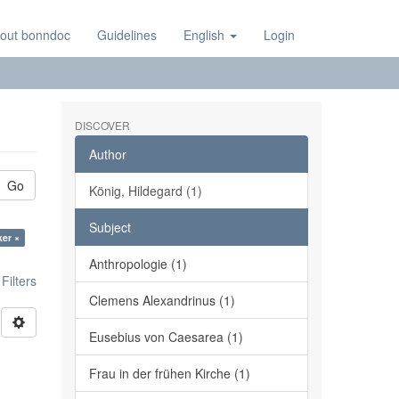
out bonndoc
Guidelines
English
Login
DISCOVER
Author
Go
König, Hildegard (1)
Subject
ker ×
Anthropologie (1)
ilters
Clemens Alexandrinus (1)
Eusebius von Caesarea (1)
Frau in der frühen Kirche (1)