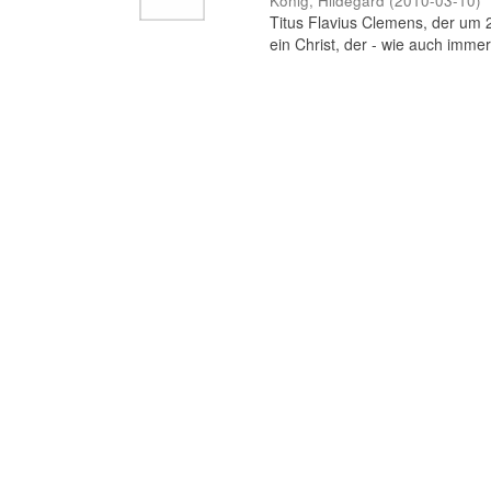
König, Hildegard
(
2010-03-10
)
Titus Flavius Clemens, der um 20
ein Christ, der - wie auch immer b