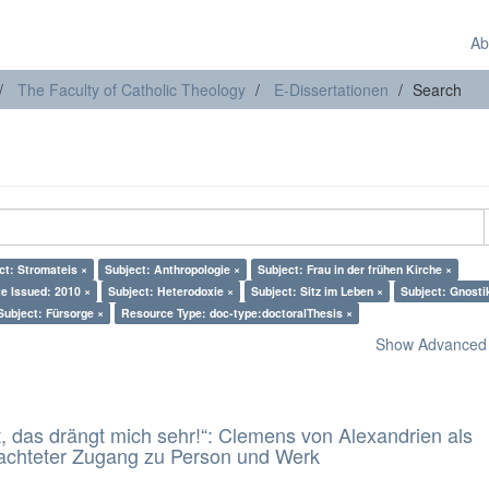
Ab
The Faculty of Catholic Theology
E-Dissertationen
Search
ct: Stromateis ×
Subject: Anthropologie ×
Subject: Frau in der frühen Kirche ×
e Issued: 2010 ×
Subject: Heterodoxie ×
Subject: Sitz im Leben ×
Subject: Gnosti
Subject: Fürsorge ×
Resource Type: doc-type:doctoralThesis ×
Show Advanced F
t, das drängt mich sehr!“: Clemens von Alexandrien als
eachteter Zugang zu Person und Werk