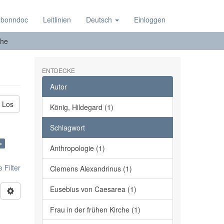
 bonndoc
Leitlinien
Deutsch
Einloggen
he
ENTDECKE
Autor
Los
König, Hildegard (1)
Schlagwort
×
Anthropologie (1)
 Filter
Clemens Alexandrinus (1)
Eusebius von Caesarea (1)
Frau in der frühen Kirche (1)