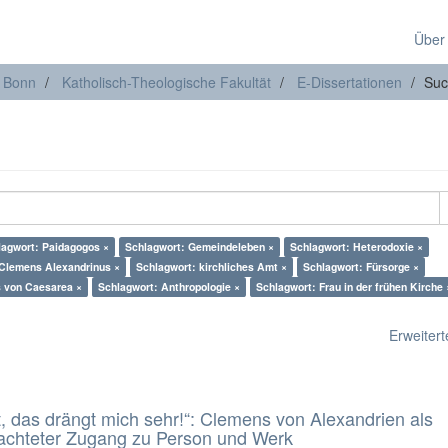
Über
t Bonn
Katholisch-Theologische Fakultät
E-Dissertationen
Suc
lagwort: Paidagogos ×
Schlagwort: Gemeindeleben ×
Schlagwort: Heterodoxie ×
 Clemens Alexandrinus ×
Schlagwort: kirchliches Amt ×
Schlagwort: Fürsorge ×
s von Caesarea ×
Schlagwort: Anthropologie ×
Schlagwort: Frau in der frühen Kirche 
Erweiterte
t, das drängt mich sehr!“: Clemens von Alexandrien als
eachteter Zugang zu Person und Werk