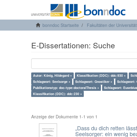
bonndoc Startseite
Fakultäten der Universitä
E-Dissertationen: Suche
Autor: König, Hildegard ×
Klassifikation (DDC): ddc:930 ×
Sch
Schlagwort: Seelsorge ×
Schlagwort: Gnostiker ×
Schlagwort:
Publikationstyp: doc-type:doctoralThesis ×
Schlagwort: Eusebiu
Klassifikation (DDC): ddc:230 ×
Anzeige der Dokumente 1-1 von 1
„Dass du dich retten läss
Seelsorger: ein wenig b