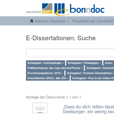
bonndoc Startseite
Fakultäten der Universitä
E-Dissertationen: Suche
Schlagwort: Anthropologie ×
Schlagwort: Paidagogos ×
Autor: 
Publikationstyp: doc-type:doctoralThesis ×
Schlagwort: Gemeind
Erscheinungsdatum: 2010 ×
Schlagwort: Clemens Alexandrinus ×
Klassifikation (DDC): ddc:230 ×
Schlagwort: Frau in der frühen K
Anzeige der Dokumente 1-1 von 1
„Dass du dich retten läss
Seelsorger: ein wenig b