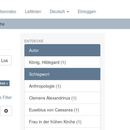
 bonndoc
Leitlinien
Deutsch
Einloggen
he
ENTDECKE
Autor
Los
König, Hildegard (1)
Schlagwort
 Amt ×
Anthropologie (1)
 Filter
Clemens Alexandrinus (1)
Eusebius von Caesarea (1)
Frau in der frühen Kirche (1)