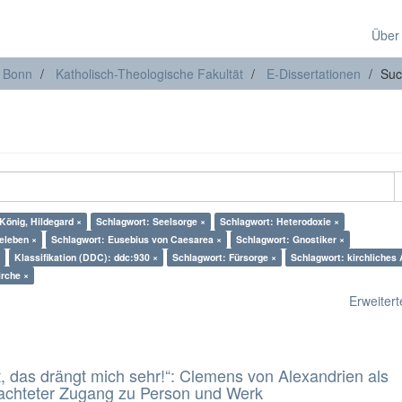
Über
t Bonn
Katholisch-Theologische Fakultät
E-Dissertationen
Suc
König, Hildegard ×
Schlagwort: Seelsorge ×
Schlagwort: Heterodoxie ×
eleben ×
Schlagwort: Eusebius von Caesarea ×
Schlagwort: Gnostiker ×
Klassifikation (DDC): ddc:930 ×
Schlagwort: Fürsorge ×
Schlagwort: kirchliches
irche ×
Erweiterte
t, das drängt mich sehr!“: Clemens von Alexandrien als
eachteter Zugang zu Person und Werk