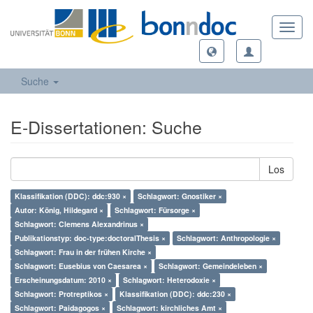
Toggl
navig
Suche
E-Dissertationen: Suche
Los
Klassifikation (DDC): ddc:930 ×
Schlagwort: Gnostiker ×
Autor: König, Hildegard ×
Schlagwort: Fürsorge ×
Schlagwort: Clemens Alexandrinus ×
Publikationstyp: doc-type:doctoralThesis ×
Schlagwort: Anthropologie ×
Schlagwort: Frau in der frühen Kirche ×
Schlagwort: Eusebius von Caesarea ×
Schlagwort: Gemeindeleben ×
Erscheinungsdatum: 2010 ×
Schlagwort: Heterodoxie ×
Schlagwort: Protreptikos ×
Klassifikation (DDC): ddc:230 ×
Schlagwort: Paidagogos ×
Schlagwort: kirchliches Amt ×