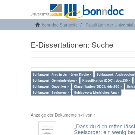
bonndoc Startseite
Fakultäten der Universitä
E-Dissertationen: Suche
Schlagwort: Frau in der frühen Kirche ×
Schlagwort: Anthropologi
Schlagwort: Gemeindeleben ×
Klassifikation (DDC): ddc:230 ×
Schlagwort: Gnostiker ×
Klassifikation (DDC): ddc:930 ×
Schl
Schlagwort: Seelsorge ×
Schlagwort: kirchliches Amt ×
Anzeige der Dokumente 1-1 von 1
„Dass du dich retten läss
Seelsorger: ein wenig b