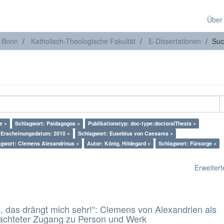
Über
t Bonn
Katholisch-Theologische Fakultät
E-Dissertationen
Suc
e ×
Schlagwort: Paidagogos ×
Publikationstyp: doc-type:doctoralThesis ×
Erscheinungsdatum: 2010 ×
Schlagwort: Eusebius von Caesarea ×
agwort: Clemens Alexandrinus ×
Autor: König, Hildegard ×
Schlagwort: Fürsorge ×
Erweiterte
t, das drängt mich sehr!“: Clemens von Alexandrien als
eachteter Zugang zu Person und Werk