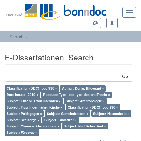
Toggl
navig
Search
E-Dissertationen: Search
Go
Classification (DDC): ddc:930 ×
Author: König, Hildegard ×
Date Issued: 2010 ×
Resource Type: doc-type:doctoralThesis ×
Subject: Eusebius von Caesarea ×
Subject: Anthropologie ×
Subject: Frau in der frühen Kirche ×
Classification (DDC): ddc:230 ×
Subject: Paidagogos ×
Subject: Gemeindeleben ×
Subject: Heterodoxie ×
Subject: Seelsorge ×
Subject: Gnostiker ×
Subject: Clemens Alexandrinus ×
Subject: kirchliches Amt ×
Subject: Fürsorge ×